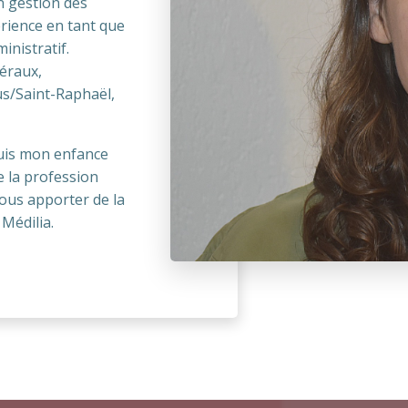
n gestion des
érience en tant que
inistratif.
béraux,
s/Saint-Raphaël,
puis mon enfance
 la profession
 vous apporter de la
 Médilia.