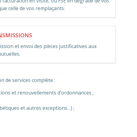
 facturation en visite, ou FSE en dégradé de vos
 que celle de vos remplaçants.
NSMISSIONS
ssion et envoi des pièces justificatives aux
mutuelles.
n de services complète :
tions et renouvellements d’ordonnances ;
étiques et autres exceptions…) ;